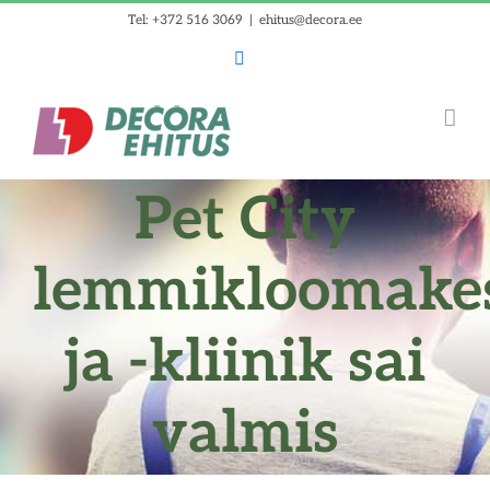
Skip
Tel: +372 516 3069
|
ehitus@decora.ee
to
Facebook
content
Pet City
lemmikloomake
ja -kliinik sai
valmis