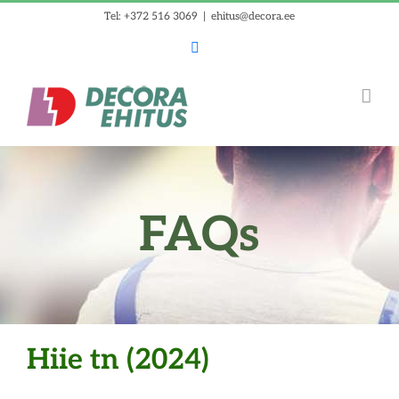
Skip
Tel: +372 516 3069
|
ehitus@decora.ee
to
Facebook
content
FAQs
Hiie tn (2024)