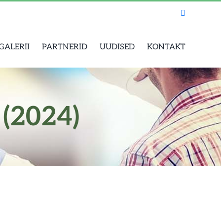
Facebook
GALERII
PARTNERID
UUDISED
KONTAKT
 (2024)