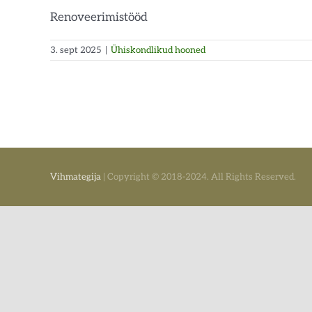
Renoveerimistööd
3. sept 2025
|
Ühiskondlikud hooned
Vihmategija
| Copyright © 2018-2024. All Rights Reserved.