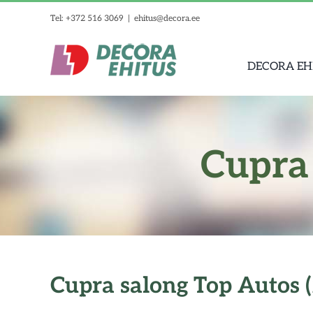
Skip
Tel: +372 516 3069
|
ehitus@decora.ee
to
content
DECORA EH
Cupra 
Cupra salong Top Autos 