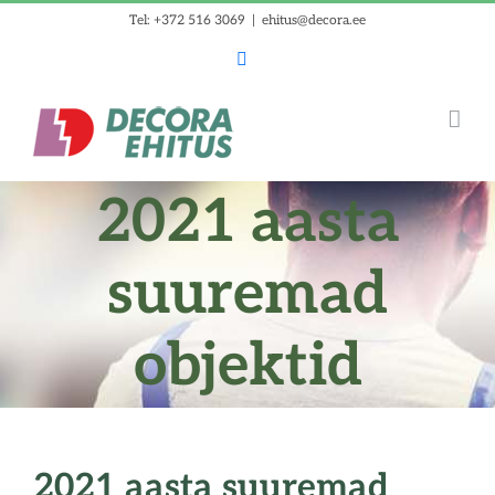
Skip
Tel: +372 516 3069
|
ehitus@decora.ee
to
Facebook
content
2021 aasta
suuremad
objektid
2021 aasta suuremad